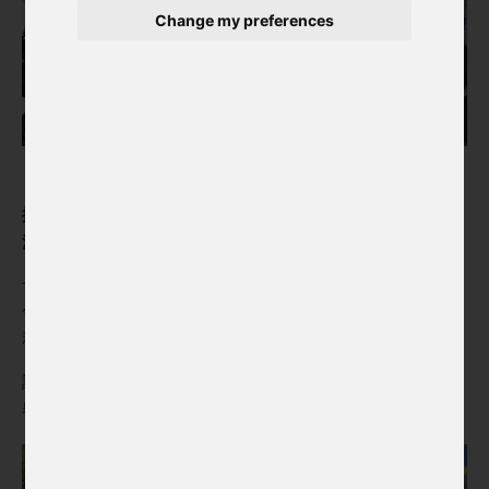
Change my preferences
捷克中心的大力支持，卡羅馬托木偶劇團於一年一度的歐洲節
活動上帶來精彩的演出。
卡羅馬托木偶劇團於1997年在布拉格成立，其成員來自捷克、
匈牙利和西班牙。豐富的活動捷克木偶表演、兒童工作坊實作
和傳統捷克文化體驗
該活動由捷克經濟文化辦事處台北和歐洲經濟貿易辦事處共同
舉辦。