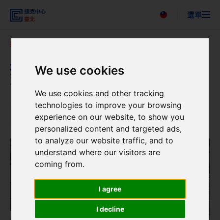
選單
Česky
捷克中心臺北
新聞
新聞詳情
搜尋
關於我們
捷克木偶登「台」亮相
We use cookies
活動
15. 5. 2024
新聞
We use cookies and other tracking
聯絡我們
technologies to improve your browsing
新聞
experience on our website, to show you
personalized content and targeted ads,
to analyze our website traffic, and to
understand where our visitors are
coming from.
I agree
I decline