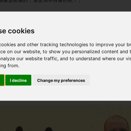
幅畫是船畫的，還是海本身畫的呢？」
兼藝術夥伴Jiří Franta共同完成的。他們也曾合作製作
市》的一部分，探討現代城市的議題。
se cookies
Böhm的創作其實並不陌生。他的書籍曾在不只是圖書館舉辦的
ookies and other tracking technologies to improve your b
裡的腦袋》（Hlava v hlavě）以及《現在。當你讀完
ce on our website, to show you personalized content and 
 By the Time You’ve Read This Sentence, 21 Children wi
analyze our website traffic, and to understand where our vis
Böhm獲得了 2023年捷克大設計獎（Czech Grand De
ing from.
於捷克短篇小說選集《外在所缺乏的，內心尋覓不著》這本
I decline
Change my preferences
臺灣讀者呈現捷克當代文學。