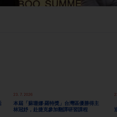
新聞
23. 7. 2026
2
活
本屆「蘇珊娜‧羅特獎」台灣區優勝得主
林冠妤，赴捷克參加翻譯研習課程