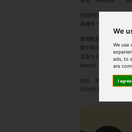
船隻。他問觀眾：「這
伯姆的許多作品是與好友
為繪本《給每個人的城
We u
臺灣觀眾對David 
We use c
覽中展出，其中包括《腦袋
experien
名新生兒誕生》（
Now.
ads, to 
World
）。憑藉這部作品，
are com
此外，他的插畫也收錄
I agree
2025年初出版，專為