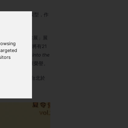
了多個細緻的城市模型，作
「捷克最美麗的書展」展
rowsing
這句話，地球上又將有21
targeted
ll Have Come into the
itors
sign）年度插畫家榮譽。
文集由捷克中心台北於