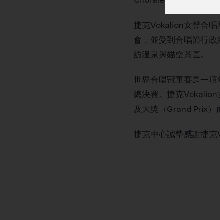
Chorale）會面。
捷克Vokalion女
會，並受到合唱節行政總
訪溫泉與貓空茶區。
世界合唱冠軍賽是一項
總決賽。捷克Vokali
及大獎（Grand Pr
捷克中心誠摯感謝捷克V