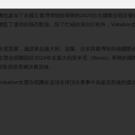
這些合唱團隨後於國家音樂廳的總決賽中一較高下。
聲合唱團也參加了在國立臺灣博物館舉辦的2025台北國際合唱音
監丁達明的熱烈歡迎。除了忙碌的演出行程外，Vokalio
年度競賽，邀請來自義大利、波蘭、日本與臺灣等四個國際
on女聲合唱團因於2024年在義大利里米尼（Rimini）舉辦
ix）而取得世界總決賽資格。
okalion女聲合唱團在這項全球頂尖賽事中為捷克所做的