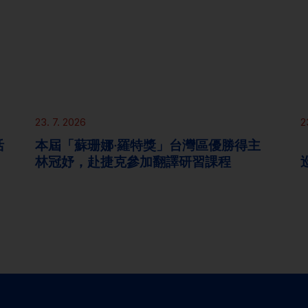
新聞
23. 7. 2026
2
活
本屆「蘇珊娜‧羅特獎」台灣區優勝得主
林冠妤，赴捷克參加翻譯研習課程