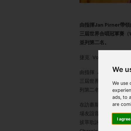
由指揮Jan Pirne
三屆世界合唱冠軍賽（Wor
並列第二名。
捷克 Vokalion女
We u
由指揮 Jan Pirn
三屆世界合唱冠軍賽（Worl
We use c
列第二名。
experien
ads, to 
are com
在訪臺期間，捷克 Vo
場友誼音樂會，此活動由
I agree
拔萃歌詠團（Diocesan 