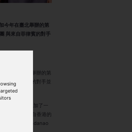
是參加今年在臺北舉辦的第
聲合唱團 與來自菲律賓的對手
的是參加今年在臺北舉辦的第
合唱團 與來自菲律賓的對手並
rowsing
targeted
itors
在松山文創園區參加了一
場演出中首次與來自香港的
ity of Mindanao