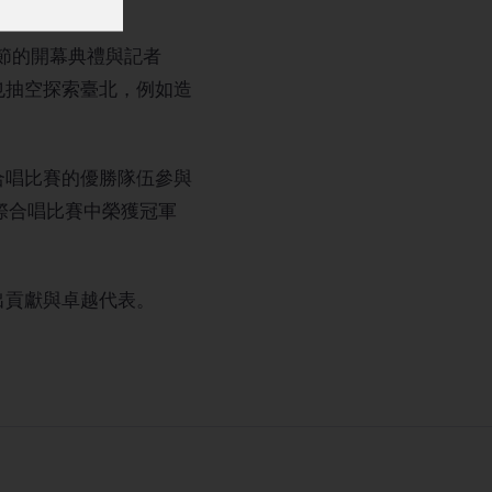
樂節的開幕典禮與記者
n也抽空探索臺北，例如造
合唱比賽的優勝隊伍參與
的國際合唱比賽中榮獲冠軍
傑出貢獻與卓越代表。