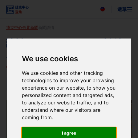
選單
Česky
捷克中心臺北
新聞
新聞詳情
搜尋
關於我們
訪談：Bety Krňanská 談她
活動
在臺灣的藝術駐村
新聞
We use cookies
聯絡我們
6. 11. 2025
We use cookies and other tracking
technologies to improve your browsing
新聞
experience on our website, to show you
personalized content and targeted ads,
to analyze our website traffic, and to
understand where our visitors are
coming from.
I agree