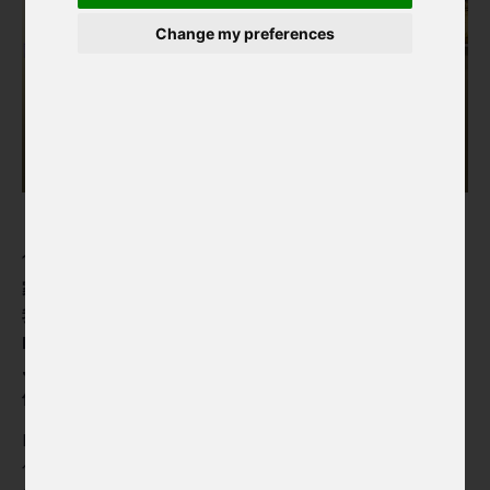
Change my preferences
12 月初，我們在台北歡迎了來自 LUSTR 插畫節的捷克插畫
家代表團，他們是為了參加「台北插畫藝術節」而造訪台灣。
我們接待了 LUSTR 插畫節的插畫家兼策展人 Barbora
Müllerová，以及 Marita Kelbl、Alžběta Zemanová 和
Jakub Bachorík。插畫家們在台北的藝術節上設立了專屬攤
位，向參觀者介紹捷克的 LUSTR 插畫節。
LUSTR 的攤位提供了參展插畫家的書籍與海報供選購。其中
包括漫畫《命運之石》(The Stone of Destiny) 的海報，該漫