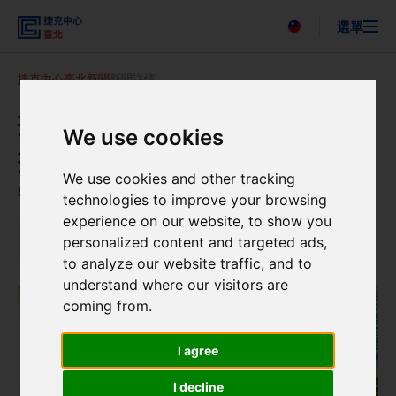
選單
Česky
捷克中心臺北
新聞
新聞詳情
搜尋
關於我們
捷克 LUSTR 插畫節參與台北
活動
We use cookies
插畫藝術節
新聞
聯絡我們
We use cookies and other tracking
5. 1. 2026
technologies to improve your browsing
experience on our website, to show you
新聞
personalized content and targeted ads,
to analyze our website traffic, and to
understand where our visitors are
coming from.
I agree
I decline