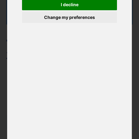
I decline
Change my preferences
【展覽預告】此時此刻：捷克
當代漫畫展，即將登陸台南國
立臺灣文學館
三 27. 5. 2026 – 五 31. 7. 2026
國立臺灣文學館
台南市中西區湯德章大道 1 號
設計
漫畫