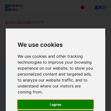
選單
Česky
捷克中心臺北
活動
活動詳情
搜尋
關於我們
活動
新聞
We use cookies
聯絡我們
We use cookies and other tracking
technologies to improve your browsing
experience on our website, to show you
personalized content and targeted ads,
to analyze our website traffic, and to
understand where our visitors are
coming from.
I agree