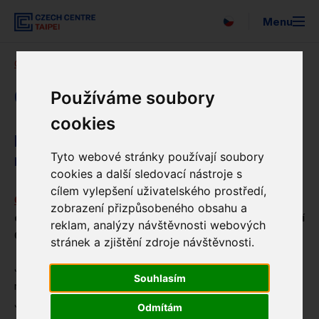
Menu
中文
České centrum Tchaj-pej
O nás
Vyhledávání
O nás
O nás
Používáme soubory
Program
cookies
Blog
Posilujeme dobré jméno České
Kontakt
Tyto webové stránky používají soubory
republiky ve světě
cookies a další sledovací nástroje s
cílem vylepšení uživatelského prostředí,
Česká centra
jsou
institutem veřejné a kulturní
zobrazení přizpůsobeného obsahu a
diplomacie zřízeným Ministerstvem zahraničních věcí
reklam, analýzy návštěvnosti webových
ČR
.
stránek a zjištění zdroje návštěvnosti.
Jejich hlavním posláním je podpora dobrého jména České
Souhlasím
republiky a
posilování kulturních vztahů mezi zeměmi.
Jakožto kulturní institut jsou členem sítě zahraničních
Odmítám