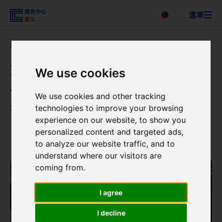
選單
Česky
捷克中心臺北
新聞
新聞詳情
搜尋
關於我們
第11屆蘇珊娜·羅斯翻譯獎得主
We use cookies
活動
公告
新聞
We use cookies and other tracking
聯絡我們
23. 5. 2025
technologies to improve your browsing
experience on our website, to show you
personalized content and targeted ads,
新聞
to analyze our website traffic, and to
understand where our visitors are
coming from.
I agree
I decline