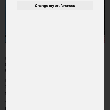
Change my preferences
捷克中心臺北今年首度舉辦「蘇珊娜·羅斯獎翻譯大賽」，這
項國際性比賽旨在鼓勵40歲以下的年輕譯者參與捷克當代文
學翻譯。經過專業評審團的審慎評選，本屆得主公布。
捷克中心臺北今年首度舉辦蘇珊娜·羅斯獎翻譯大賽，此獎項
旨在鼓勵40歲以下的新進翻譯者參與捷克當代文學的翻譯工
作。
本屆比賽的指定翻譯文本為克里斯蒂娜·漢普洛娃（Kristina
Hamplová）所著之《Lover/Fighter》（Dokořán出版社，